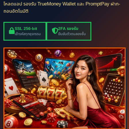
โหลดแอป รองรับ TrueMoney Wallet และ PromptPay ฝาก-
ถอนอัตโนมัติ
SSL 256-bit
2FA รองรับ
เข้ารหัสทุกธุรกรรม
ยืนยันตัวตนสองชั้น