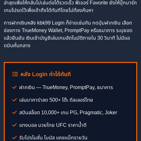
ล่าสุดเพื่อให้กลับไปเล่นต่อได้รวดเร็ว ฟีเจอร์ Favorite ยังให้บุ๊กมาร์ก
เกมโปรดไว้เพื่อเข้าถึงได้ทันทีโดยไม่ต้องค้นหา
การฝากเงินหลัง kbk99 Login ก็ง่ายเช่นกัน กดปุ่มฝากเงิน เลือก
ช่องทาง TrueMoney Wallet, PromptPay หรือธนาคาร ระบุยอด
แล้วยืนยัน เงินเข้าบัญชีเล่นเกมอัตโนมัติภายใน 30 วินาที ไม่มีแอ
ดมินคั่นกลาง
หลัง Login ทำได้ทันที
ฝากเงิน — TrueMoney, PromptPay, ธนาคาร
เล่นบาคาร่าสด 500+ โต๊ะ ดีลเลอร์ไทย
สปินสล็อต 10,000+ เกม PG, Pragmatic, Joker
แทงบอล มวยไทย UFC ราคาน้ำดี
รับโปรโมชั่น โบนัส แคชแบ็กรายวัน