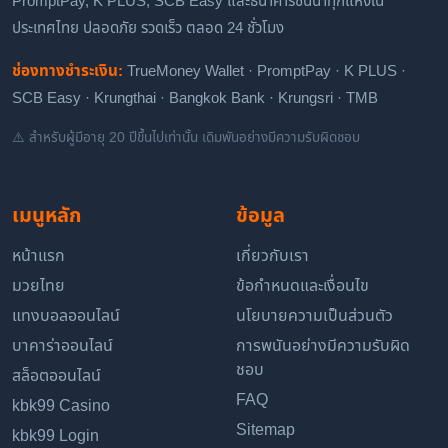
PromptPay, K PLUS, SCB Easy และธนาคารชั้นนำทุกแห่งใน
ประเทศไทย ปลอดภัย รวดเร็ว ตลอด 24 ชั่วโมง
ช่องทางชำระเงิน:
TrueMoney Wallet · PromptPay · K PLUS ·
SCB Easy · Krungthai · Bangkok Bank · Krungsri · TMB
⚠️ สำหรับผู้มีอายุ 20 ปีขึ้นไปเท่านั้น เดิมพันอย่างมีความรับผิดชอบ
เมนูหลัก
ข้อมูล
หน้าแรก
เกี่ยวกับเรา
มวยไทย
ข้อกำหนดและเงื่อนไข
แทงบอลออนไลน์
นโยบายความเป็นส่วนตัว
บาคาร่าออนไลน์
การพนันอย่างมีความรับผิด
ชอบ
สล็อตออนไลน์
FAQ
kbk99 Casino
Sitemap
kbk99 Login