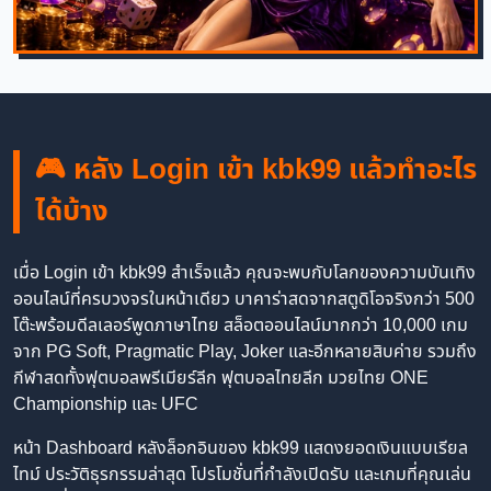
🎮 หลัง Login เข้า kbk99 แล้วทำอะไร
ได้บ้าง
เมื่อ Login เข้า kbk99 สำเร็จแล้ว คุณจะพบกับโลกของความบันเทิง
ออนไลน์ที่ครบวงจรในหน้าเดียว บาคาร่าสดจากสตูดิโอจริงกว่า 500
โต๊ะพร้อมดีลเลอร์พูดภาษาไทย สล็อตออนไลน์มากกว่า 10,000 เกม
จาก PG Soft, Pragmatic Play, Joker และอีกหลายสิบค่าย รวมถึง
กีฬาสดทั้งฟุตบอลพรีเมียร์ลีก ฟุตบอลไทยลีก มวยไทย ONE
Championship และ UFC
หน้า Dashboard หลังล็อกอินของ kbk99 แสดงยอดเงินแบบเรียล
ไทม์ ประวัติธุรกรรมล่าสุด โปรโมชั่นที่กำลังเปิดรับ และเกมที่คุณเล่น