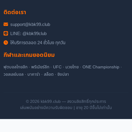
ติดต่อเรา
support@kbk99.club
LINE: @kbk99club
ให้บริการตลอด 24 ชั่วโมง ทุกวัน
กีฬาและเกมยอดนิยม
ฟุตบอลไทยลีก · พรีเมียร์ลีก · UFC · มวยไทย · ONE Championship ·
วอลเลย์บอล · บาคาร่า · สล็อต · ยิงปลา
© 2026 kbk99.club — สงวนลิขสิทธิ์ทุกประการ
เล่นพนันอย่างมีความรับผิดชอบ | อายุ 20 ปีขึ้นไปเท่านั้น